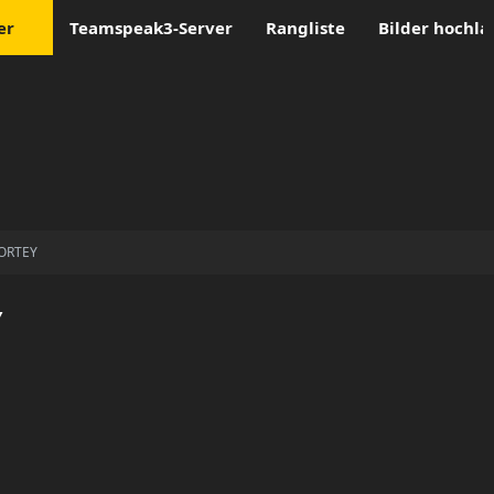
er
Teamspeak3-Server
Rangliste
Bilder hochl
ORTEY
Y